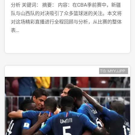
分析 关键词： 摘要： 内容：在CBA季前赛中，新疆
队与山西队的对决吸引了众多篮球迷的关注。本文将
对这场精彩直播进行全程回顾与分析，从比赛的整体
表...