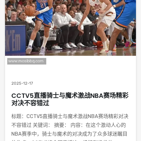
2025-12-17
CCTV5直播骑士与魔术激战NBA赛场精彩
对决不容错过
标题：CCTV5直播骑士与魔术激战NBA赛场精彩对决
不容错过 关键词： 摘要： 内容：在这个激动人心的
NBA赛季中，骑士与魔术的对决成为了众多球迷瞩目