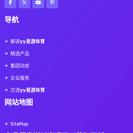
导航
解读
yy易游体育
精选产品
集团动态
企业服务
交流
yy易游体育
网站地图
SiteMap