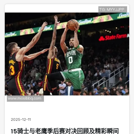
2025-12-11
15骑士与老鹰季后赛对决回顾及精彩瞬间